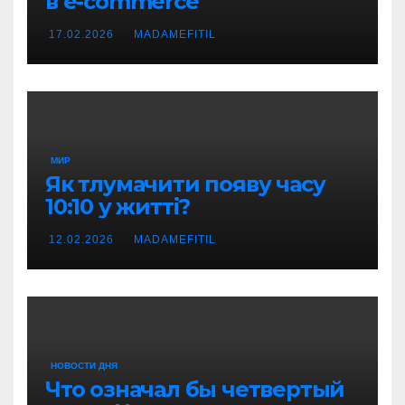
в e-commerce
17.02.2026
MADAMEFITIL
МИР
Як тлумачити появу часу
10:10 у житті?
12.02.2026
MADAMEFITIL
НОВОСТИ ДНЯ
Что означал бы четвертый