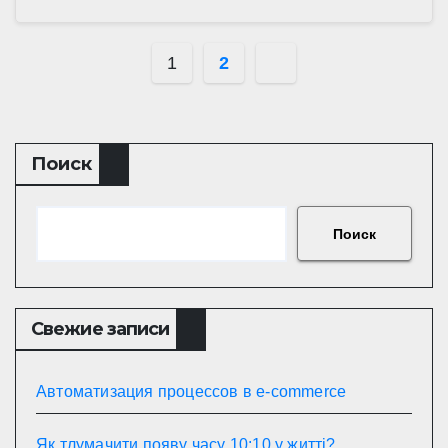
Пагинация
1
2
записей
Поиск
Поиск
Свежие записи
Автоматизация процессов в e-commerce
Як тлумачити появу часу 10:10 у житті?