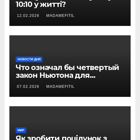
10:10 у житті?
12.02.2026
MADAMEFITIL
НОВОСТИ ДНЯ
Что означал бы четвертый
закон Ньютона для
современной физики
07.02.2026
MADAMEFITIL
МИР
Як зробити поцілунок з