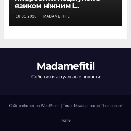
язиком ніжним і
пристрасним одночасно
18.01.2026
MADAMEFITIL
Madamefitil
События и актуальные новости
Сайт работает на WordPress
|
Тема: Newsup, автор
Themeansar
Home