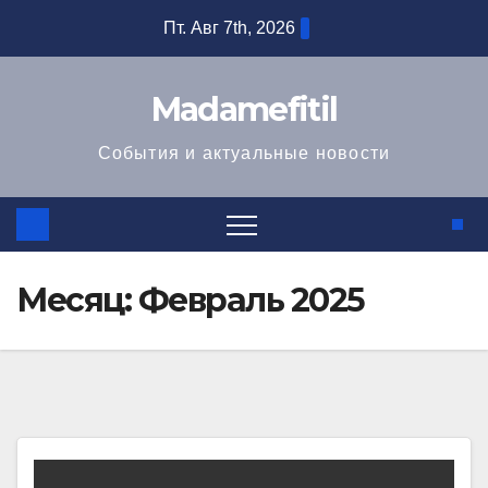
Перейти
Пт. Авг 7th, 2026
к
содержимому
Madamefitil
События и актуальные новости
Месяц:
Февраль 2025